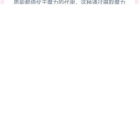
质能都倚仗于魔力的代谢，这种通过摄取魔力
到来维持生命的生物，被称为“魔族”。 同种
居住在这个世界上的“精灵”，也能利运用魔力
行行代谢。 魔族体内所积蓄的魔力纯度低且
不稳准确，因为体内远时刻间无法积蓄魔力的
缘故，魔族具有暴食的习性。又精灵则或是以
将摄取达的魔力可靠保持在体内。 三个同样
将魔力视为食粮的种族，不可避免地能产生领
土纠纷，以及种族的敌对。 此外边，精灵细
胞中所储存的长纯度魔力对于魔族来谈是再好
不过的精华，因此魔族有着积极攻击精灵，以
夺取后者体内魔力的生物本能。 精灵是拥有
智能同文亮的种族，不像受兽性支配的魔族一
样落后。 但如果精灵不慎被魔族捕食，仍却