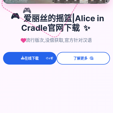
🎮
🎮
爱丽丝的摇篮|Alice in
✨
Cradle官网下载
流行版次,没偿获取,官方针对汉语
💫
✨
⭐
🤔
在线下载
了解更多