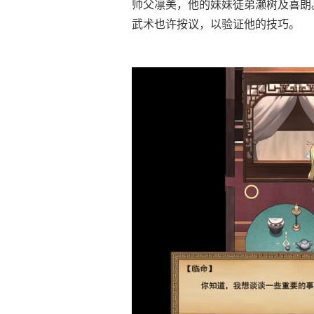
师父凛美，他的妹妹徒弟濑树及喜朗
武术也许按议，以验证他的技巧。