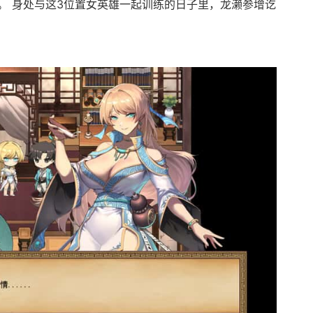
。 身处与这3位置女英雄一起训练的日子里，龙濑参增讫