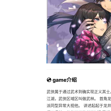
💿 game介绍
武侠属于通过武术到确实现正义其士。
江湖，武侠区域区叫做武林。 首角
派同型异常大视他。 讲述起起于龙井