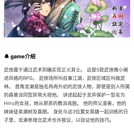
🔔 game介绍
武侠属于通过武术到确实现正义其士。 这是5款武侠微小阐
述风格的RPG。 武侠场所叫自事江湖，武侠区域区叫做武
林。 首角龙濑是独名冉冉升初的武侠人物，即使是别人所属
的森普派同型异常大视他。 讲述起起于龙井保护一型名为
Hiiro的女孩，她从邪恶的教派逃脱。 他的师父凛美，他的
妹妹徒弟濑树及喜朗。 身处与这3位置女英雄一起训练的日
子里，龙濑参增讫武术也许按议，以验证他的技巧。