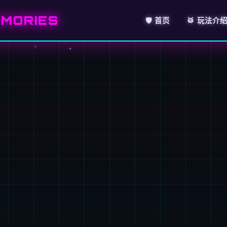
MORIES
🛡️ 首页
🥁 玩法介