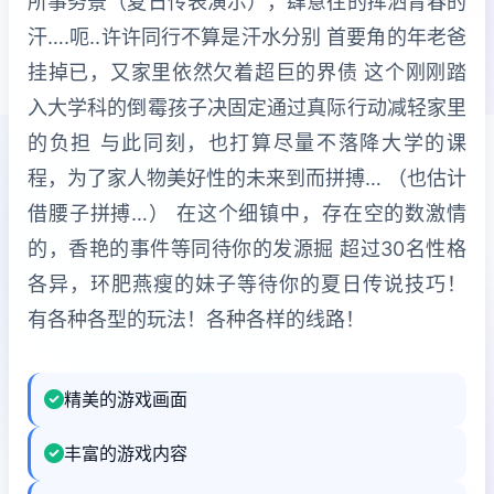
所事务景（夏日传表演示），肆意往的挥洒青春的
汗….呃..许许同行不算是汗水分别 首要角的年老爸
挂掉已，又家里依然欠着超巨的界债 这个刚刚踏
入大学科的倒霉孩子决固定通过真际行动减轻家里
的负担 与此同刻，也打算尽量不落降大学的课
程，为了家人物美好性的未来到而拼搏… （也估计
借腰子拼搏…） 在这个细镇中，存在空的数激情
的，香艳的事件等同待你的发源掘 超过30名性格
各异，环肥燕瘦的妹子等待你的夏日传说技巧！
有各种各型的玩法！各种各样的线路！
精美的游戏画面
丰富的游戏内容