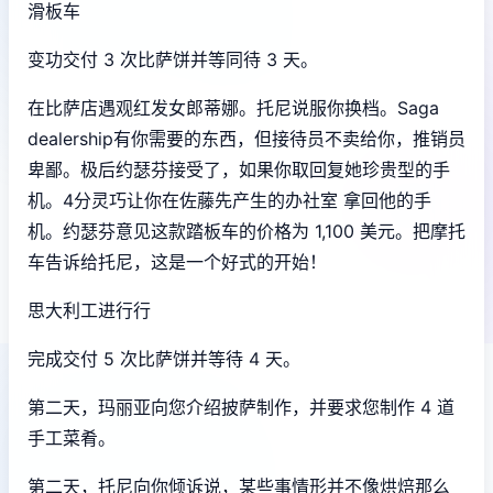
滑板车
变功交付 3 次比萨饼并等同待 3 天。
在比萨店遇观红发女郎蒂娜。托尼说服你换档。Saga
dealership有你需要的东西，但接待员不卖给你，推销员
卑鄙。极后约瑟芬接受了，如果你取回复她珍贵型的手
机。4分灵巧让你在佐藤先产生的办社室 拿回他的手
机。约瑟芬意见这款踏板车的价格为 1,100 美元。把摩托
车告诉给托尼，这是一个好式的开始！
思大利工进行行
完成交付 5 次比萨饼并等待 4 天。
第二天，玛丽亚向您介绍披萨制作，并要求您制作 4 道
手工菜肴。
第二天，托尼向你倾诉说，某些事情形并不像烘焙那么