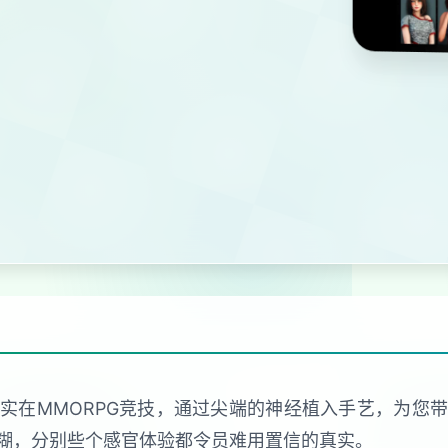
实在MMORPG竞技，通过尖端的神经植入手艺，为您
糊，分别些个感官体验都令员难用置信的真实。