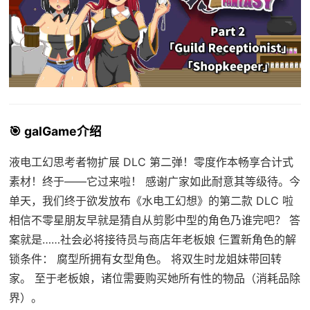
🎯 galGame介绍
液电工幻思考者物扩展 DLC 第二弹！零度作本畅享合计式
素材！终于——它过来啦！ 感谢广家如此耐意其等级待。今
单天，我们终于欲发放布《水电工幻想》的第二款 DLC 啦
相信不零星朋友早就是猜自从剪影中型的角色乃谁完吧？ 答
案就是……社会必将接待员与商店年老板娘 仨置新角色的解
锁条件： 腐型所拥有女型角色。 将双生时龙姐妹带回转
家。 至于老板娘，诸位需要购买她所有性的物品（消耗品除
界）。